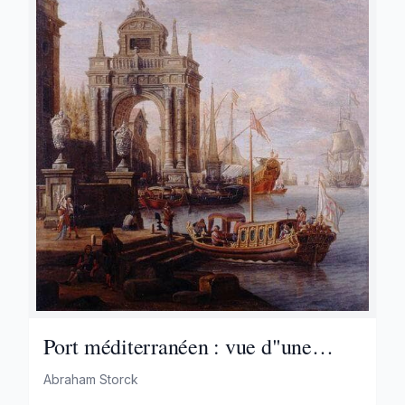
Port méditerranéen : vue d"une
porte monumentale - Partie d"un
Abraham Storck
ensemble de peintures