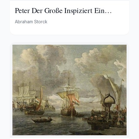
Peter Der Große Inspiziert Ein
Schiff Bei Amsterdam
Abraham Storck