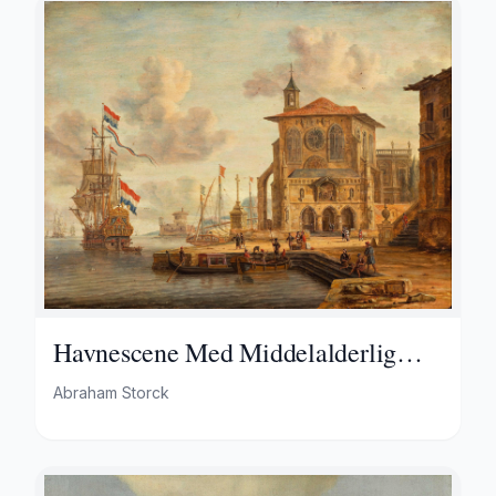
Havnescene Med Middelalderlig
Bygning
Abraham Storck