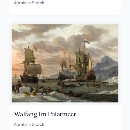
Haven Aan De Middellandse Zee-
Abraham Storck
hollandse Straatvaarders Bij Een
Middellandse-zeehaven-zeegezicht
Walfang Im Polarmeer
Abraham Storck