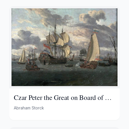
Czar Peter the Great on Board of His
Yacht En Route to the Pieter En Paul
Abraham Storck