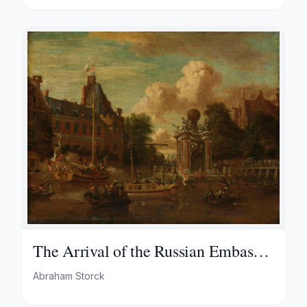
The Arrival of the Russian Embassy
in Amsterdam, 29 August 1697
Abraham Storck