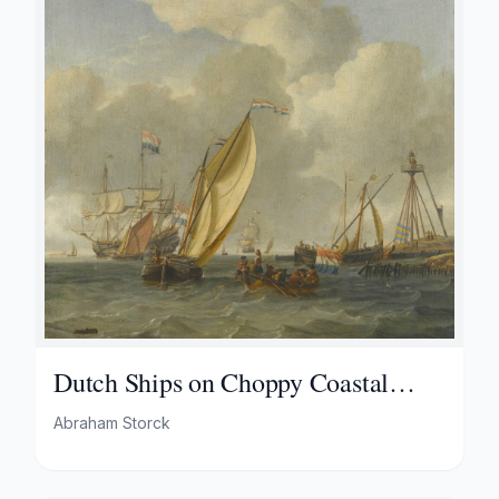
Dutch Ships on Choppy Coastal
Waters by a Spit of Land with a
Abraham Storck
Beacon