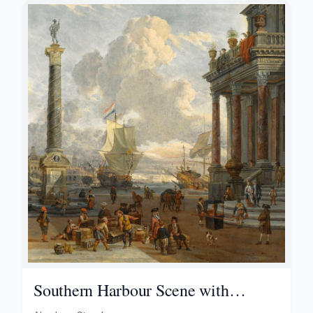
Southern Harbour Scene with
Merchants