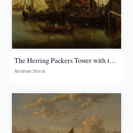
The Herring Packers Tower with the
City Inn in the Background
Abraham Storck